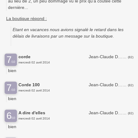
au lieu de 2, un peu dommage vu le prix qu'a coûtée cette
dernière...
La boutique répond :
Etant en vacances nous avions signalé le retard dans les
délais de livraisons par un message sur la boutique.
corde
Jean-Claude D……
7
(82)
/10
mercredi 02 avril 2014
bien
Corde 100
Jean-Claude D……
7
(82)
/10
mercredi 02 avril 2014
bien
A dire d'elles
Jean-Claude D……
6
(82)
/10
mercredi 02 avril 2014
bien