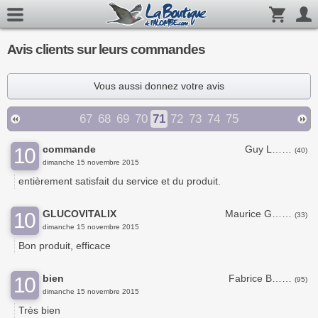
Avis clients sur leurs commandes
Vous aussi donnez votre avis
67
68
69
70
71
72
73
74
75
commande
Guy L……
10
(40)
dimanche 15 novembre 2015
entièrement satisfait du service et du produit.
GLUCOVITALIX
Maurice G……
10
(33)
dimanche 15 novembre 2015
Bon produit, efficace
bien
Fabrice B……
10
(95)
dimanche 15 novembre 2015
Très bien