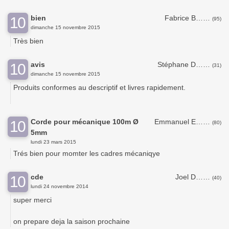
bien
Fabrice B……
10
(95)
dimanche 15 novembre 2015
Très bien
avis
Stéphane D……
10
(31)
dimanche 15 novembre 2015
Produits conformes au descriptif et livres rapidement.
Corde pour mécanique 100m Ø
Emmanuel E……
10
(80)
5mm
lundi 23 mars 2015
Trés bien pour momter les cadres mécaniqye
cde
Joel D……
10
(40)
lundi 24 novembre 2014
super merci
on prepare deja la saison prochaine