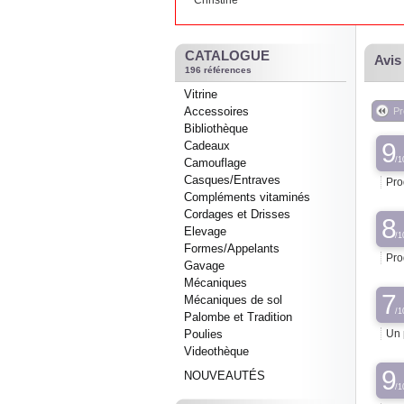
Christine
CATALOGUE
Avis
196 références
Vitrine
Accessoires
Pr
Bibliothèque
9
Cadeaux
/1
Camouflage
Casques/Entraves
Pro
Compléments vitaminés
Cordages et Drisses
8
Elevage
/1
Formes/Appelants
Prod
Gavage
Mécaniques
7
Mécaniques de sol
/1
Palombe et Tradition
Poulies
Un 
Videothèque
9
NOUVEAUTÉS
/1