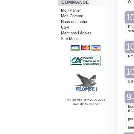
COMMANDE
Ott
Mon Panier
1
Mon Compte
Nous contacter
Réc
CGV
ser
Mentions Légales
Site Mobile
1
Pro
1
sit
9
/1
© Palombe.com 2000-2026
Tous droits réservés
bon
il f
pou
mer