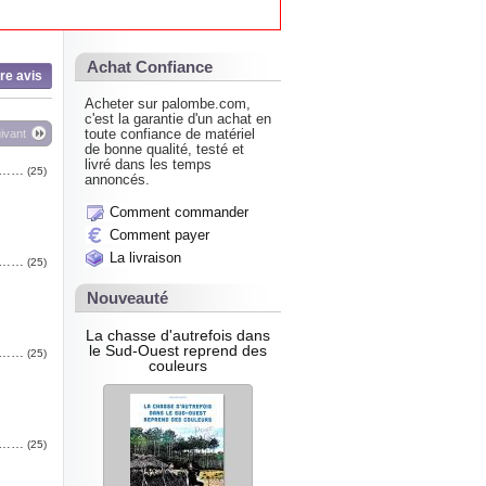
Achat Confiance
re avis
Acheter sur palombe.com,
c'est la garantie d'un achat en
toute confiance de matériel
ivant
de bonne qualité, testé et
livré dans les temps
 F……
(25)
annoncés.
Comment commander
Comment payer
La livraison
 F……
(25)
Nouveauté
La chasse d'autrefois dans
le Sud-Ouest reprend des
 F……
(25)
couleurs
 F……
(25)