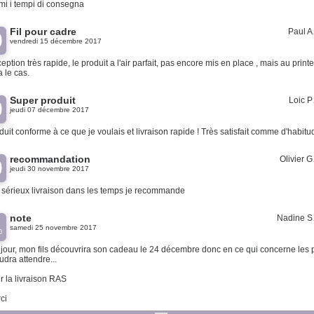
imi i tempi di consegna
Fil pour cadre
Paul
0
vendredi 15 décembre 2017
eption très rapide, le produit a l'air parfait, pas encore mis en place , mais au prin
a le cas.
Super produit
Loic
0
jeudi 07 décembre 2017
duit conforme à ce que je voulais et livraison rapide ! Très satisfait comme d'habitud
recommandation
Olivier
0
jeudi 30 novembre 2017
e sérieux livraison dans les temps je recommande
note
Nadine
samedi 25 novembre 2017
0
jour, mon fils découvrira son cadeau le 24 décembre donc en ce qui concerne les 
audra attendre...
r la livraison RAS
ci