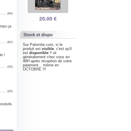
 A……
(64)
20.00 €
temps ça
Stock et dispo
 P……
(62)
Sur Palombe.com, si le
produit est
visible
, c'est qu'il
est
disponible
!! et
e !
généralement chez vous en
48H après réception de votre
paiement... même en
 G……
(33)
OCTOBRE !!!
 S……
(20)
produits