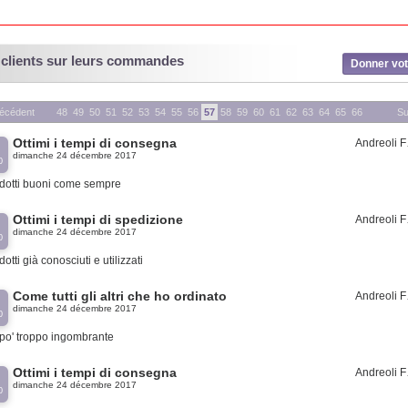
 clients sur leurs commandes
Donner vot
écédent
48
49
50
51
52
53
54
55
56
57
58
59
60
61
62
63
64
65
66
Su
Ottimi i tempi di consegna
Andreoli
dimanche 24 décembre 2017
0
dotti buoni come sempre
Ottimi i tempi di spedizione
Andreoli
dimanche 24 décembre 2017
0
otti già conosciuti e utilizzati
Come tutti gli altri che ho ordinato
Andreoli
dimanche 24 décembre 2017
0
po' troppo ingombrante
Ottimi i tempi di consegna
Andreoli
dimanche 24 décembre 2017
0