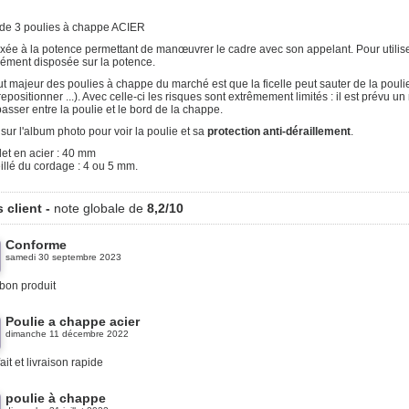
de 3
poulies à chappe ACIER
ixée à la potence permettant de manœuvrer le cadre avec son appelant. Pour utilise
rcément disposée sur la potence.
t majeur des poulies à chappe du marché est que la ficelle peut sauter de la poulie et
repositionner ...). Avec celle-ci les risques sont extrêmement limités : il est prévu
asser entre la poulie et le bord de la chappe.
sur l'album photo pour voir la poulie et sa
protection anti-déraillement
.
et en acier : 40 mm
illé du cordage : 4 ou 5 mm.
s client -
note globale de
8,2/10
Conforme
samedi 30 septembre 2023
bon produit
Poulie a chappe acier
dimanche 11 décembre 2022
fait et livraison rapide
poulie à chappe