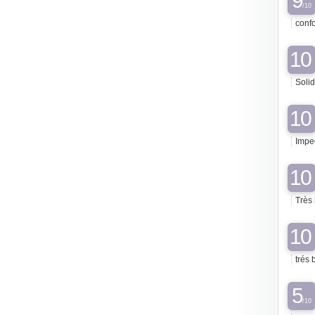
9
/10
conf
10
Soli
10
Impec
10
Très 
10
trés 
5
/10