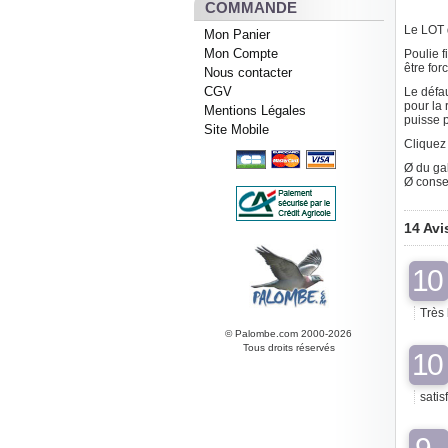
COMMANDE
Le LOT 
Mon Panier
Mon Compte
Poulie f
être fo
Nous contacter
CGV
Le défau
pour la 
Mentions Légales
puisse p
Site Mobile
Cliquez 
Ø du gal
Ø conse
14 Avi
10
Très 
© Palombe.com 2000-2026
Tous droits réservés
10
satis