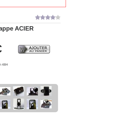
happe ACIER
€
en 48H