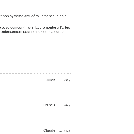
r son système anti-déraillement elle doit
 se coincer (... et il faut remonter à l'arbre
 un renfoncement pour ne pas que la corde
Julien ……
(32)
Francis ……
(64)
Claude ……
(41)