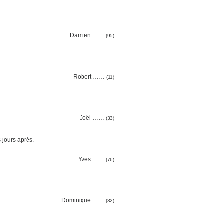
Damien ……
(95)
Robert ……
(11)
Joël ……
(33)
 jours après.
Yves ……
(76)
Dominique ……
(32)