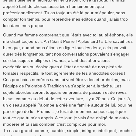
apporté tant de choses aussi bien humainement que
professionnellement. Tu as toujours été là pour m’épauler, sans
compter ton temps, pour reprendre mes éditos quand j’allais trop
loin dans mes propos.
Quand ma femme comprenait que j’étais avec toi au téléphone, elle
me disait toujours : « Ah ! Saint Pierre ! A plus tard ! » Elle savait très
bien que, quand nous étions en ligne tous les deux, cela pouvait
durer très longtemps, tant nos conversations pouvaient s’engager
sur des sujets multiples et variés, allant des aberrations
cynégétiques ou écologiques à l’état de santé de nos pieds de
tomates respectifs, le tout agrémenté de tes anecdotes corses !
Ces prochains numéros sans toi vont être vides et orphelins, mais
l’équipe de Palombe & Tradition va s’appliquer à la tâche. Les
sujets abordés seront toujours empreints de passion et de rêves
bleus, comme au début de cette aventure, il y a 20 ans. Ce jour-là,
un oiseau appelé Palombe a créé une famille autour de lui, pour ne
parler que de lui. Promis… je ferai de mon mieux pour appliquer
tout ce que tu m’as appris. A ce jour, je vais être obligé de m’auto-
modérer et tu sais combien c’est compliqué pour moi.
Tu es un grand homme, humble, simple, intègre, intelligent, proche