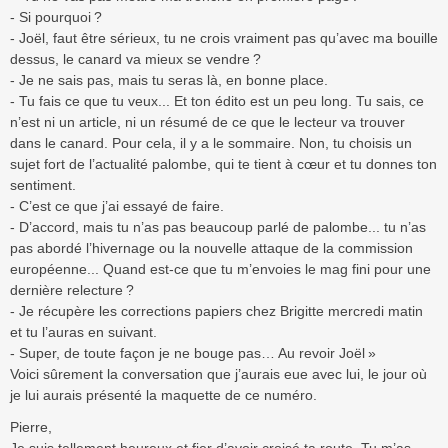
- Si pourquoi ?
- Joël, faut être sérieux, tu ne crois vraiment pas qu’avec ma bouille
dessus, le canard va mieux se vendre ?
- Je ne sais pas, mais tu seras là, en bonne place.
- Tu fais ce que tu veux... Et ton édito est un peu long. Tu sais, ce
n’est ni un article, ni un résumé de ce que le lecteur va trouver
dans le canard. Pour cela, il y a le sommaire. Non, tu choisis un
sujet fort de l’actualité palombe, qui te tient à cœur et tu donnes ton
sentiment.
- C’est ce que j’ai essayé de faire.
- D’accord, mais tu n’as pas beaucoup parlé de palombe... tu n’as
pas abordé l’hivernage ou la nouvelle attaque de la commission
européenne... Quand est-ce que tu m’envoies le mag fini pour une
dernière relecture ?
- Je récupère les corrections papiers chez Brigitte mercredi matin
et tu l’auras en suivant.
- Super, de toute façon je ne bouge pas… Au revoir Joël »
Voici sûrement la conversation que j’aurais eue avec lui, le jour où
je lui aurais présenté la maquette de ce numéro.
Pierre,
Je suis tellement heureux et fier d’avoir croisé ta route. Tu m’as