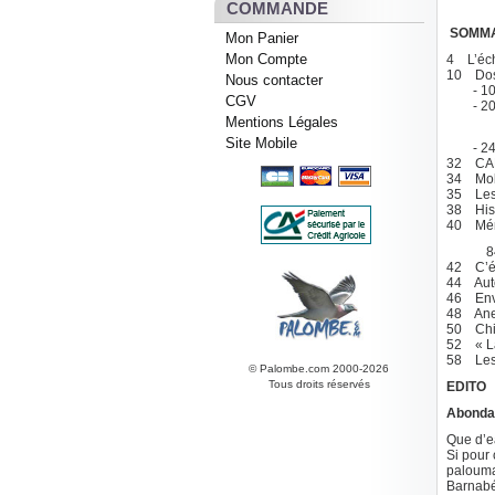
COMMANDE
SOMMA
Mon Panier
Mon Compte
4 L’éc
10 Doss
Nous contacter
- 10 - 
CGV
- 20 - 
Mentions Légales
et d
Site Mobile
- 24 - 
32 CA
34 Mobi
35 Les p
38 Histo
40 Mémo
84 ans
42 C’ét
44 Autou
46 Envi
48 Anec
50 Chie
52 « La 
58 Les 
© Palombe.com 2000-2026
Tous droits réservés
EDITO
Abondan
Que d’e
Si pour
paloumay
Barnabé 