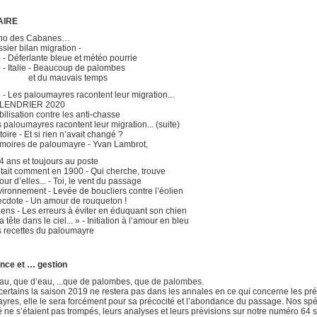
IRE
ho des Cabanes…
ier bilan migration -
Déferlante bleue et météo pourrie
Italie - Beaucoup de palombes
u mauvais temps
Les paloumayres racontent leur migration...
LENDRIER 2020
lisation contre les anti-chasse
aloumayres racontent leur migration... (suite)
ire - Et si rien n’avait changé ?
ires de paloumayre - Yvan Lambrot,
 et toujours au poste
ait comment en 1900 - Qui cherche, trouve
r d’elles... - Toi, le vent du passage
ronnement - Levée de boucliers contre l’éolien
dote - Un amour de rouqueton !
ns - Les erreurs à éviter en éduquant son chien
tête dans le ciel... » - Initiation à l’amour en bleu
recettes du paloumayre
ce et … gestion
au, que d’eau, ...que de palombes, que de palombes.
 certains la saison 2019 ne restera pas dans les annales en ce qui concerne les p
res, elle le sera forcément pour sa précocité et l’abondance du passage. Nos spéc
ne s’étaient pas trompés, leurs analyses et leurs prévisions sur notre numéro 64 se