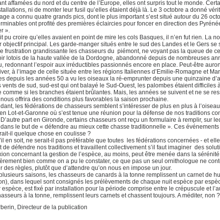
t affamées du nord et du centre de l’Europe, elles ont surpris tout le monde. Cert
stallations, ni de monter leur fusil qu’elles étaient déjà là. Le 3 octobre a donné vé
ge a connu quatre grands pics, dont le plus important s’est situé autour du 26 oct
erminables ont profité des premières éclaircies pour foncer en direction des Pyrénées,
r ».
t pu croire qu’elles avaient en point de mire les cols Basques, il n’en fut rien. La nou
ur objectif principal. Les garde-manger situés entre le sud des Landes et le Gers se
e frustration grandissante les chasseurs du piémont, ne voyant pas la queue de c
ir lotois de la haute vallée de la Dordogne, abandonné depuis de nombreuses anné
 redonnant l’espoir aux irréductibles passionnés encore en place. Peut-être auront-
iver, à l’image de celle située entre les régions Italiennes d’Emilie-Romagne et M
s depuis les années 50 a vu les oiseaux la ré-emprunter depuis une quinzaine d’
 vents de sud, sud-est qui ont balayé le Sud-Ouest, les palombes étaient difficiles 
 comme si les branches étaient brûlantes. Mais, les années se suivent et ne se re
nous offrira des conditions plus favorables la saison prochaine.
dant, les fédérations de chasseurs semblent s’intéresser de plus en plus à l’oiseau 
 Lot-et-Garonne où s’est tenue une réunion pour la défense de nos traditions cont
D’autre part en Gironde, certains chasseurs ont reçu un formulaire à remplir, sur leq
 dans le but de « défendre au mieux cette chasse traditionnelle ». Ces événements
ait-il quelque chose en coulisse ?
il en soit, ne serait-il pas préférable que toutes les fédérations concernées - et e
git de défendre nos traditions et travaillent collectivement s’il faut imaginer des sol
xion concernant la gestion de l’espèce, au moins, peut être menée dans la sérénité
ièrement bien comme on a pu le constater, ce que pas un seul ornithologue ne cont
 des règles, plutôt que d’attendre qu’on nous en impose un jour.
lusieurs saisons, les chasseurs de canards à la tonne remplissent un carnet de hut
ion), dans lequel sont consignés les prélèvements de chaque nuit espèce par espè
 espèce, est fixé par installation pour la période comprise entre le crépuscule et l’
hasseurs à la tonne, remplissent leurs carnets et chassent toujours. A méditer, non ?
rberin, Directeur de la publication