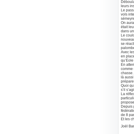
Déboulan
leurs in
Le passa
vols int
sémeyre
On aurai
était le
dans un
Le coulo
nouveau,
se réact
palombe
Avec les
en place
qu’Eole 
En atten
comme en
chasse. 
là aussi
préparer
Quoi qu’
s’il s’a
La réfle
particul
proposer
Depuis p
fédérat
de 8 par
Et les c
​Joël Ba