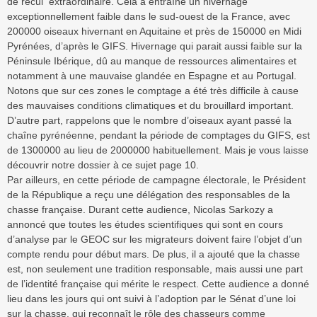
de recul extraordinaire. Cela a entraîné un hivernage
exceptionnellement faible dans le sud-ouest de la France, avec
200000 oiseaux hivernant en Aquitaine et près de 150000 en Midi
Pyrénées, d’après le GIFS. Hivernage qui parait aussi faible sur la
Péninsule Ibérique, dû au manque de ressources alimentaires et
notamment à une mauvaise glandée en Espagne et au Portugal.
Notons que sur ces zones le comptage a été très difficile à cause
des mauvaises conditions climatiques et du brouillard important.
D’autre part, rappelons que le nombre d’oiseaux ayant passé la
chaîne pyrénéenne, pendant la période de comptages du GIFS, est
de 1300000 au lieu de 2000000 habituellement. Mais je vous laisse
découvrir notre dossier à ce sujet page 10.
Par ailleurs, en cette période de campagne électorale, le Président
de la République a reçu une délégation des responsables de la
chasse française. Durant cette audience, Nicolas Sarkozy a
annoncé que toutes les études scientifiques qui sont en cours
d’analyse par le GEOC sur les migrateurs doivent faire l’objet d’un
compte rendu pour début mars. De plus, il a ajouté que la chasse
est, non seulement une tradition responsable, mais aussi une part
de l’identité française qui mérite le respect. Cette audience a donné
lieu dans les jours qui ont suivi à l’adoption par le Sénat d’une loi
sur la chasse, qui reconnaît le rôle des chasseurs comme