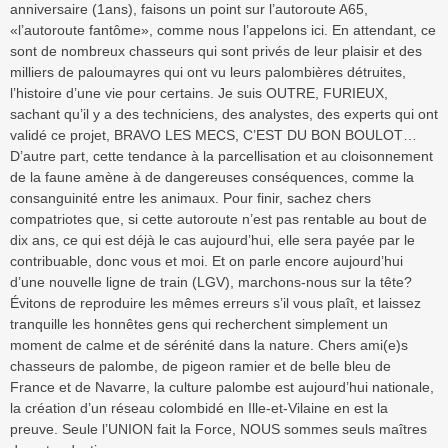
anniversaire (1ans), faisons un point sur l’autoroute A65,
«l’autoroute fantôme», comme nous l’appelons ici. En attendant, ce
sont de nombreux chasseurs qui sont privés de leur plaisir et des
milliers de paloumayres qui ont vu leurs palombières détruites,
l’histoire d’une vie pour certains. Je suis OUTRE, FURIEUX,
sachant qu’il y a des techniciens, des analystes, des experts qui ont
validé ce projet, BRAVO LES MECS, C’EST DU BON BOULOT…
D’autre part, cette tendance à la parcellisation et au cloisonnement
de la faune amène à de dangereuses conséquences, comme la
consanguinité entre les animaux. Pour finir, sachez chers
compatriotes que, si cette autoroute n’est pas rentable au bout de
dix ans, ce qui est déjà le cas aujourd’hui, elle sera payée par le
contribuable, donc vous et moi. Et on parle encore aujourd’hui
d’une nouvelle ligne de train (LGV), marchons-nous sur la tête?
Évitons de reproduire les mêmes erreurs s’il vous plaît, et laissez
tranquille les honnêtes gens qui recherchent simplement un
moment de calme et de sérénité dans la nature. Chers ami(e)s
chasseurs de palombe, de pigeon ramier et de belle bleu de
France et de Navarre, la culture palombe est aujourd’hui nationale,
la création d’un réseau colombidé en Ille-et-Vilaine en est la
preuve. Seule l’UNION fait la Force, NOUS sommes seuls maîtres