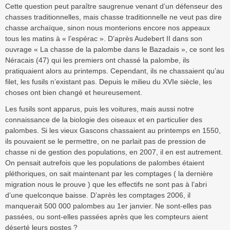
Cette question peut paraître saugrenue venant d’un défenseur des
chasses traditionnelles, mais chasse traditionnelle ne veut pas dire
chasse archaïque, sinon nous monterions encore nos appeaux
tous les matins à « l’espérac ». D’après Audebert II dans son
ouvrage « La chasse de la palombe dans le Bazadais », ce sont les
Néracais (47) qui les premiers ont chassé la palombe, ils
pratiquaient alors au printemps. Cependant, ils ne chassaient qu’au
filet, les fusils n’existant pas. Depuis le milieu du XVIe siècle, les
choses ont bien changé et heureusement.
Les fusils sont apparus, puis les voitures, mais aussi notre
connaissance de la biologie des oiseaux et en particulier des
palombes. Si les vieux Gascons chassaient au printemps en 1550,
ils pouvaient se le permettre, on ne parlait pas de pression de
chasse ni de gestion des populations, en 2007, il en est autrement.
On pensait autrefois que les populations de palombes étaient
pléthoriques, on sait maintenant par les comptages ( la dernière
migration nous le prouve ) que les effectifs ne sont pas à l’abri
d’une quelconque baisse. D’après les comptages 2006, il
manquerait 500 000 palombes au 1er janvier. Ne sont-elles pas
passées, ou sont-elles passées après que les compteurs aient
déserté leurs postes ?